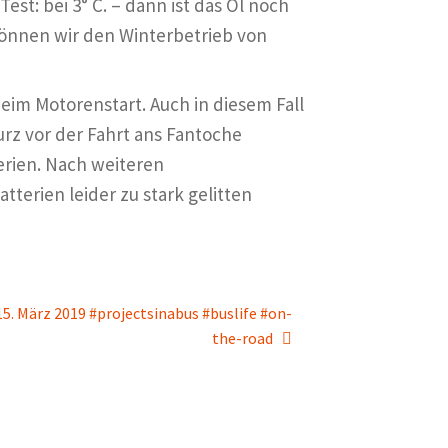
t: bei 3° C. – dann ist das Öl noch
können wir den Winterbetrieb von
eim Motorenstart. Auch in diesem Fall
rz vor der Fahrt ans Fantoche
erien. Nach weiteren
terien leider zu stark gelitten
5. März 2019 #projectsinabus #buslife #on-
the-road