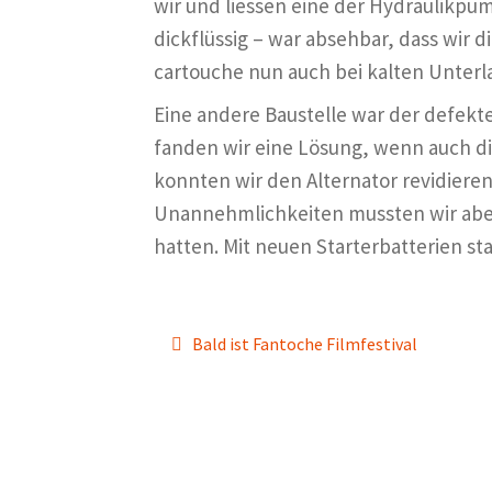
wir und liessen eine der Hydraulikpum
dickflüssig – war absehbar, dass wir
cartouche nun auch bei kalten Unter
Eine andere Baustelle war der defekt
fanden wir eine Lösung, wenn auch d
konnten wir den Alternator revidieren
Unannehmlichkeiten mussten wir aber f
hatten. Mit neuen Starterbatterien st
Beitragsnavigation
Previous
Bald ist Fantoche Filmfestival
post: