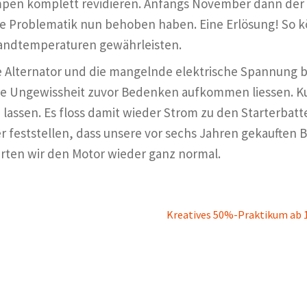
pen komplett revidieren. Anfangs November dann der Tes
 die Problematik nun behoben haben. Eine Erlösung! So 
landtemperaturen gewährleisten.
e Alternator und die mangelnde elektrische Spannung b
ie Ungewissheit zuvor Bedenken aufkommen liessen. Ku
 lassen. Es floss damit wieder Strom zu den Starterbatt
eststellen, dass unsere vor sechs Jahren gekauften Bat
arten wir den Motor wieder ganz normal.
Next
Kreatives 50%-Praktikum ab 1
post: