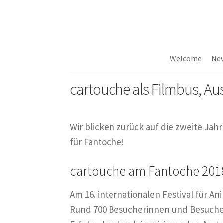
Skip
Skip
to
to
navigation
content
Welcome
Ne
cartouche als Filmbus, Aus
Wir blicken zurück auf die zweite Jah
für Fantoche!
cartouche am Fantoche 201
Am 16. internationalen Festival für A
Rund 700 Besucherinnen und Besucher