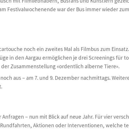
ausch mit Filmliebhabern, Busfans und Künstlern gezeic
 am Festivalwochenende war der Bus immer wieder zum 
cartouche noch ein zweites Mal als Filmbus zum Einsat
ge in den Aargau ermöglichen je drei Screenings für to
 der Zusammenstellung «ordentlich alberne Tiere».
 noch aus – am 7. und 9. Dezember nachmittags. Weitere
t.
 Anfragen – nun mit Blick auf neue Jahr. Für vier versc
 Rundfahrten, Aktionen oder Interventionen, welche teil