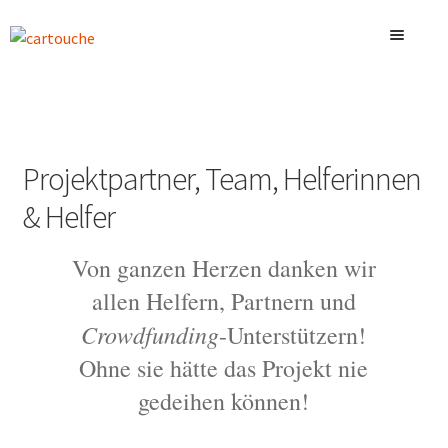
Skip
Skip
to
to
navigation
content
Welcome
News
Expand
Fahrzeug
child
Expand
Projektpartner, Team, Helferinnen
menu
Miete & Angebote
child
Expand
& Helfer
menu
Projekt
child
Expand
menu
Verlauf & Meilensteine
child
Von ganzen Herzen danken wir
menu
Projektphasen
Expand
allen Helfern, Partnern und
Projektpartner, Team, Helferinnen & Helfer
child
Crowdfunding
-Unterstützern!
menu
Intern
Kontakt
Ohne sie hätte das Projekt nie
Warenkorb
gedeihen können!