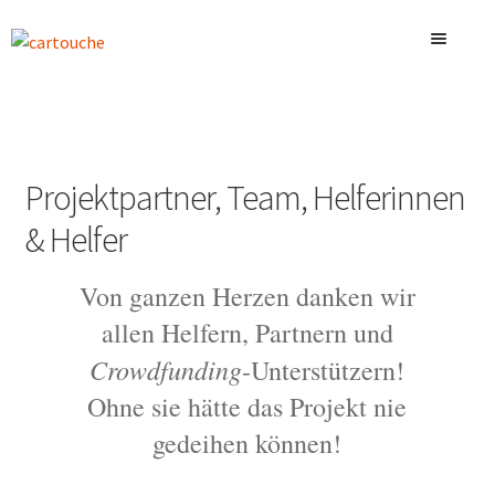
Skip
Skip
to
to
navigation
content
Welcome
News
Expand
Fahrzeug
child
Expand
Projektpartner, Team, Helferinnen
menu
Miete & Angebote
child
Expand
& Helfer
menu
Projekt
child
Expand
menu
Verlauf & Meilensteine
child
Von ganzen Herzen danken wir
menu
Projektphasen
Expand
allen Helfern, Partnern und
Projektpartner, Team, Helferinnen & Helfer
child
Crowdfunding
-Unterstützern!
menu
Intern
Kontakt
Ohne sie hätte das Projekt nie
Warenkorb
gedeihen können!